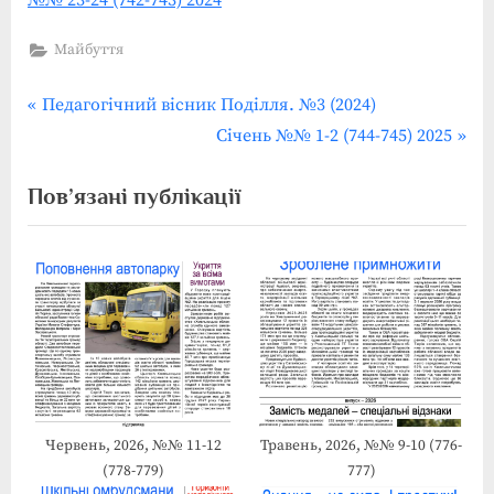
№
23-
Майбуття
24
(742-
P
Навігація
Педагогічний вісник Поділля. №3 (2024)
743)
r
N
Січень №№ 1-2 (744-745) 2025
записів
2024
e
e
Пов’язані публікації
v
x
i
t
o
P
u
o
s
s
P
t
o
:
s
t
Червень, 2026, №№ 11-12
Травень, 2026, №№ 9-10 (776-
(778-779)
777)
: