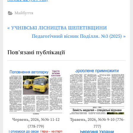
Майбуття
P
Навігація
УЧНІВСЬКІ ЛІСНИЦТВА ШЕПЕТІВЩИНИ
r
N
Педагогічний вісник Поділля. №3 (2025)
записів
e
e
Пов’язані публікації
v
x
i
t
o
P
u
o
s
s
P
t
o
:
s
t
Червень, 2026, №№ 11-12
Травень, 2026, №№ 9-10 (776-
(778-779)
777)
: