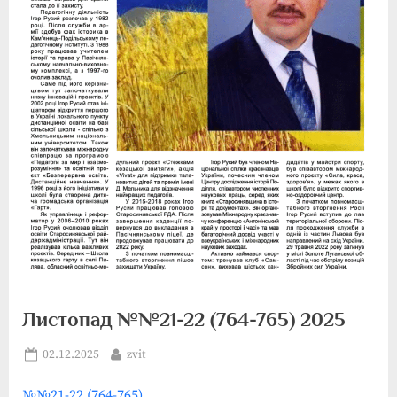
Листопад №№21-22 (764-765) 2025
Posted
By
02.12.2025
zvit
on
№№21-22 (764-765)