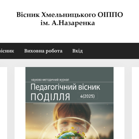
вісник
Виховна робота
Вхід