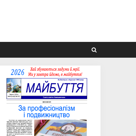
Toggle
search
form